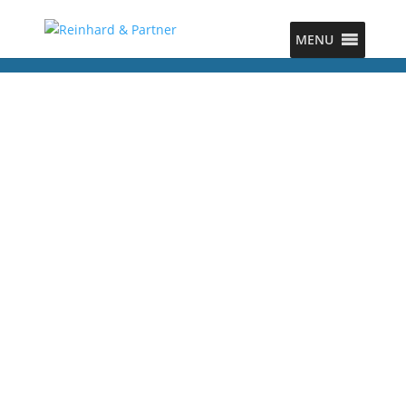
MENU
Steuerberater ·
vereidigter Buchprüfer
reinhard und partner